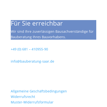
Für Sie erreichbar
Wir sind Ihre zuverlässigen Bausachverständige für
Bauberatung Ihres Bauvorhabens.
Telefon
+49 (0) 681 – 410955-90
Email
info@bauberatung-saar.de
Büro
Saarbrücker Str. 70
66333 Völklingen
Dokumente
Allgemeine Geschäftsbedingungen
Widerrufsrecht
Muster-Widerrufsformular