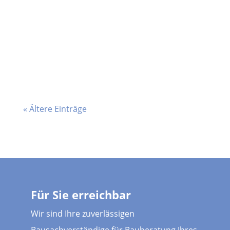
Bauprojekts. In dieser Phase wird
sichergestellt, dass dein Vorhaben den
gesetzlichen Vorgaben entspricht und
alle...
« Ältere Einträge
Für Sie erreichbar
Wir sind Ihre zuverlässigen