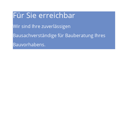
Für Sie erreichbar
Wir sind Ihre zuverlässigen
Bausachverständige für Bauberatung Ihres
Bauvorhabens.
Telefon
+49 (0) 681 – 410955-90
Email
info@bauberatung-saar.de
Büro
Saarbrücker Str. 70
66333 Völklingen
Dokumente
Allgemeine Geschäftsbedingungen