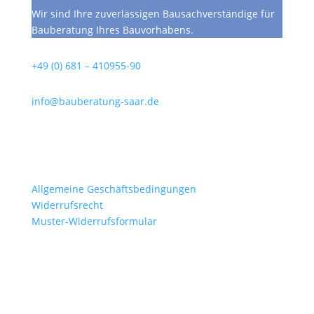
Wir sind Ihre zuverlässigen Bausachverständige für
Bauberatung Ihres Bauvorhabens.
Telefon
+49 (0) 681 – 410955-90
Email
info@bauberatung-saar.de
Büro
Saarbrücker Str. 70
66333 Völklingen
Dokumente
Allgemeine Geschäftsbedingungen
Widerrufsrecht
Muster-Widerrufsformular